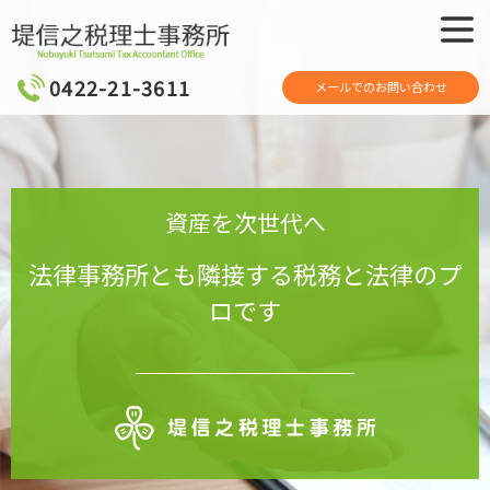
メニュ
ー
0422-21-3611
メールでのお問い合わせ
資産を
次世代へ
法律事務所とも
隣接する
税務と法律のプ
ロです